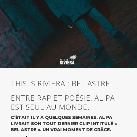
CONTACT
BOUTIQUE
THIS IS RIVIERA : BEL ASTRE
ENTRE RAP ET POÉSIE, AL PA
EST SEUL AU MONDE.
C’ÉTAIT IL Y A QUELQUES SEMAINES, AL PA
LIVRAIT SON TOUT DERNIER CLIP INTITULÉ «
BEL ASTRE ». UN VRAI MOMENT DE GRÂCE.