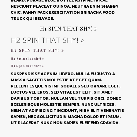
BEARD. FORAGE BLUE BOTTLE ASYMMETRICAL
NESCIUNT PLACEAT QUINOA. NEUTRA ENIM SHABBY
CHIC, FANNY PACK EXERCITATION SRIRACHA FOOD
TRUCK QUI SELVAGE.
H1 SPIN THAT SH*! »
H2 SPIN THAT SH*! »
H3 SPIN THAT SH*! »
H4 Spin that sh*! »
H5 Spin that sh*! »
SUSPENDISSE AC ENIM LIBERO. NULLA EU JUSTO A
MASSA SAGITTIS MOLESTIE AT EGET QUAM.
PELLENTESQUE NISI MI, SODALES SED ORNARE EGET,
LUCTUS VEL EROS. SED VITAE EST ELIT, SIT AMET
DAPIBUS TORTOR. NULLAM VEL TURPIS ORCI. DONEC
SCELERISQUE MOLESTIE SEMPER. NUNC ULTRICES,
NIBH AT ADIPISCING TINCIDUNT, NIBH ELIT VENENATIS
SAPIEN, NEC SOLLICITUDIN MAGNA DOLOR ET IPSUM.
UT PLACERAT NUNC NON SAPIEN ELEIFEND GRAVIDA.