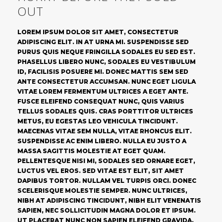
OUT
LOREM IPSUM DOLOR SIT AMET, CONSECTETUR
ADIPISCING ELIT. IN AT URNA MI. SUSPENDISSE SED
PURUS QUIS NEQUE FRINGILLA SODALES EU SED EST.
PHASELLUS LIBERO NUNC, SODALES EU VESTIBULUM
ID, FACILISIS POSUERE MI. DONEC MATTIS SEM SED
ANTE CONSECTETUR ACCUMSAN. NUNC EGET LIGULA
VITAE LOREM FERMENTUM ULTRICES A EGET ANTE.
FUSCE ELEIFEND CONSEQUAT NUNC, QUIS VARIUS
TELLUS SODALES QUIS. CRAS PORTTITOR ULTRICES
METUS, EU EGESTAS LEO VEHICULA TINCIDUNT.
MAECENAS VITAE SEM NULLA, VITAE RHONCUS ELIT.
SUSPENDISSE AC ENIM LIBERO. NULLA EU JUSTO A
MASSA SAGITTIS MOLESTIE AT EGET QUAM.
PELLENTESQUE NISI MI, SODALES SED ORNARE EGET,
LUCTUS VEL EROS. SED VITAE EST ELIT, SIT AMET
DAPIBUS TORTOR. NULLAM VEL TURPIS ORCI. DONEC
SCELERISQUE MOLESTIE SEMPER. NUNC ULTRICES,
NIBH AT ADIPISCING TINCIDUNT, NIBH ELIT VENENATIS
SAPIEN, NEC SOLLICITUDIN MAGNA DOLOR ET IPSUM.
UT PLACERAT NUNC NON SAPIEN ELEIFEND GRAVIDA.