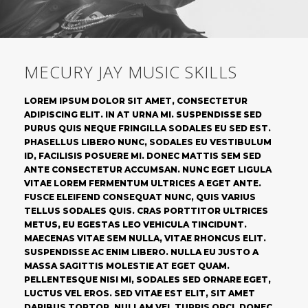
MECURY JAY MUSIC SKILLS
LOREM IPSUM DOLOR SIT AMET, CONSECTETUR
ADIPISCING ELIT. IN AT URNA MI. SUSPENDISSE SED
PURUS QUIS NEQUE FRINGILLA SODALES EU SED EST.
PHASELLUS LIBERO NUNC, SODALES EU VESTIBULUM
ID, FACILISIS POSUERE MI. DONEC MATTIS SEM SED
ANTE CONSECTETUR ACCUMSAN. NUNC EGET LIGULA
VITAE LOREM FERMENTUM ULTRICES A EGET ANTE.
FUSCE ELEIFEND CONSEQUAT NUNC, QUIS VARIUS
TELLUS SODALES QUIS. CRAS PORTTITOR ULTRICES
METUS, EU EGESTAS LEO VEHICULA TINCIDUNT.
MAECENAS VITAE SEM NULLA, VITAE RHONCUS ELIT.
SUSPENDISSE AC ENIM LIBERO. NULLA EU JUSTO A
MASSA SAGITTIS MOLESTIE AT EGET QUAM.
PELLENTESQUE NISI MI, SODALES SED ORNARE EGET,
LUCTUS VEL EROS. SED VITAE EST ELIT, SIT AMET
DAPIBUS TORTOR. NULLAM VEL TURPIS ORCI. DONEC